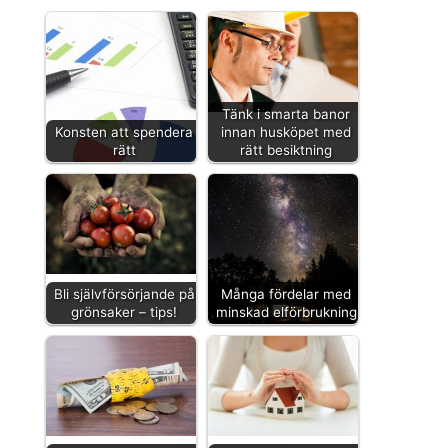
Tänk i smarta banor
Konsten att spendera
innan husköpet med
rätt
rätt besiktning
Bli självförsörjande på
Många fördelar med
grönsaker – tips!
minskad elförbrukning