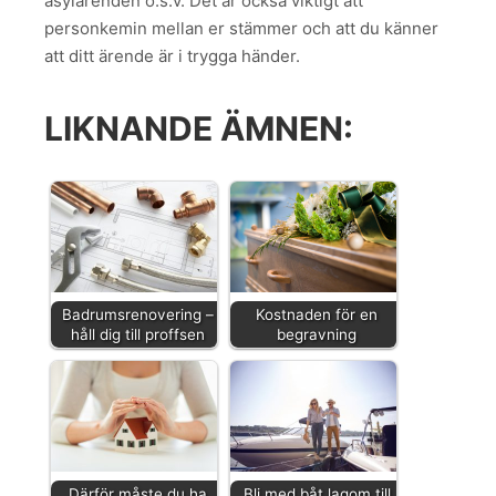
asylärenden o.s.v. Det är också viktigt att
personkemin mellan er stämmer och att du känner
att ditt ärende är i trygga händer.
LIKNANDE ÄMNEN:
Badrumsrenovering –
Kostnaden för en
håll dig till proffsen
begravning
Därför måste du ha
Bli med båt lagom till