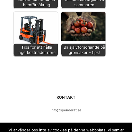
hemförsäkring
sommaren
Tips för att hålla
Bli självförsörjande på
lagerkostnader nere
grönsaker – tips!
KONTAKT
info@spenderat.se
Vi använder oss inte av cookies på denna webbplats, vi samlar