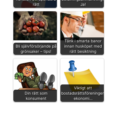
rätt
Ja!
Tänk i smarta banor
Bli självförsörjande på
innan husköpet med
grönsaker – tips!
rätt besiktning
Viktigt att
Din rätt som
bostadsrättsföreningens
konsument
ekonomi…