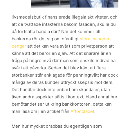
livsmedelsbutik finansierade illegala aktiviteter, och
att de tvättade intäkterna bakom fasaden, skulle du
då fortsätta handla där? När det kommer till
bankerna rör det sig om ofantligt
stora mängder
pengar
att det kan vara svårt som privatperson att
känna att det berör en själv. Att det snarare är en
fråga på högre nivå där man som enskild individ har
svårt att påverka. Sedan det blev känt att flera
storbanker står anklagade för penningtvätt har dock
många av deras kunder uttryckt skepsis mot dem.
Det handlar dock inte enbart om skandaler, utan
även andra aspekter sätts i kontext, bland annat hur
bemötandet ser ut kring bankkontoren, detta kan
man läsa om i en artikel från
Aftonbladet
.
Men hur mycket drabbas du egentligen som