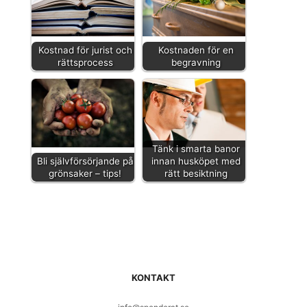
Kostnad för jurist och
Kostnaden för en
rättsprocess
begravning
Tänk i smarta banor
Bli självförsörjande på
innan husköpet med
grönsaker – tips!
rätt besiktning
KONTAKT