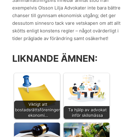
Sammanfattningsvis innebär anlitat stöd från
exempelvis Olsson Lilja Advokater inte bara bättre
chanser till gynnsam ekonomisk utgång; det ger
dessutom sinnesro tack vare vetskapen om att allt
skötts enligt konstens regler – något ovärderligt i
tider präglade av förändring samt osäkerhet!
LIKNANDE ÄMNEN:
Viktigt att
bostadsrättsföreningens
Ta hjälp av advokat
ekonomi…
inför skilsmässa