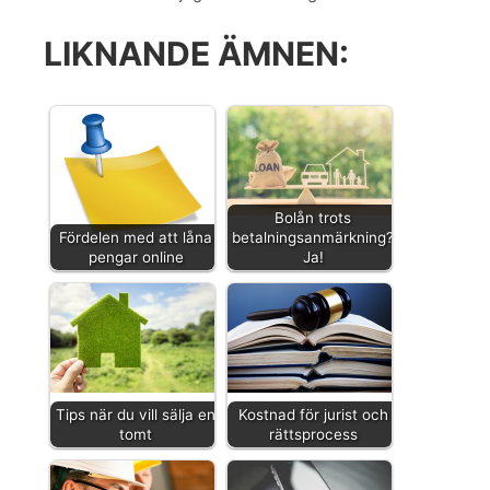
LIKNANDE ÄMNEN:
Bolån trots
Fördelen med att låna
betalningsanmärkning?
pengar online
Ja!
Tips när du vill sälja en
Kostnad för jurist och
tomt
rättsprocess