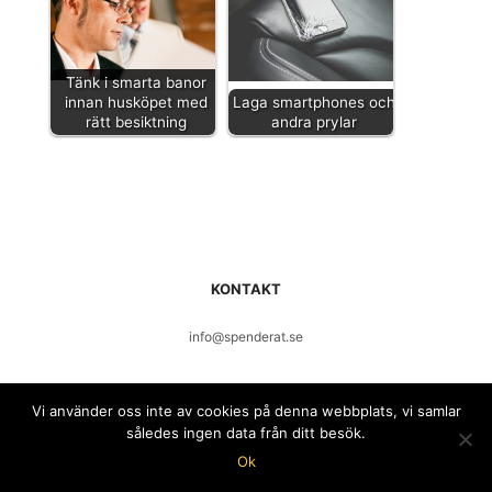
Tänk i smarta banor
innan husköpet med
Laga smartphones och
rätt besiktning
andra prylar
KONTAKT
info@spenderat.se
Vi använder oss inte av cookies på denna webbplats, vi samlar
således ingen data från ditt besök.
Ok
Copyright © Spenderat.se 2019