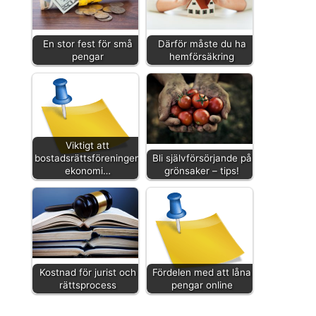
En stor fest för små
Därför måste du ha
pengar
hemförsäkring
Viktigt att
bostadsrättsföreningens
Bli självförsörjande på
ekonomi…
grönsaker – tips!
Kostnad för jurist och
Fördelen med att låna
rättsprocess
pengar online